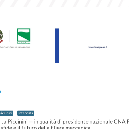
s
Piccinini
Intervista
rta Piccinini
—
in qualità di presidente nazionale CNA
ide e il futuro della filiera meccanica.