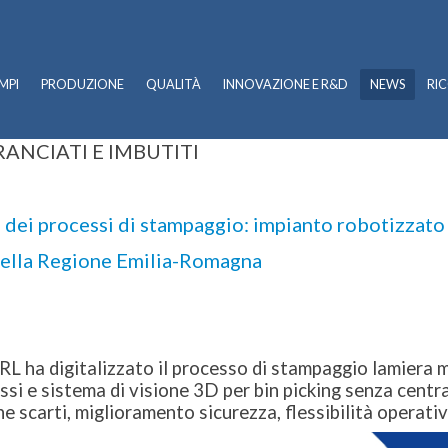
MPI
PRODUZIONE
QUALITÀ
INNOVAZIONE E R&D
NEWS
RI
ANCIATI E IMBUTITI
dei processi di stampaggio: impianto robotizzato c
 della Regione Emilia-Romagna
ha digitalizzato il processo di stampaggio lamiera me
 e sistema di visione 3D per bin picking senza centra
e scarti, miglioramento sicurezza, flessibilità operativa